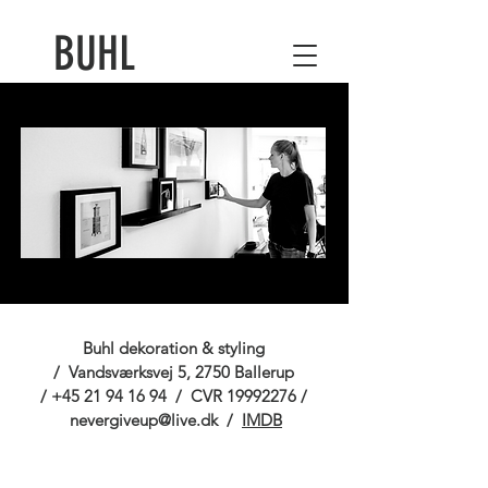
BUHL
Buhl dekoration & styling
/ Vandsværksvej 5, 2750 Ballerup
/
+45 21 94 16 94
/ CVR
19992276
/
nevergiveup@live.dk
/
IMDB